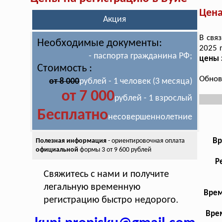
Цена
Акция
В свя
Необходимые документы:
2025 
- паспорта гражданина РФ;
цены 
Стоимость :
Обнов
от 8 000
рублей - 1 человек (3 месяца)
от 7 000
рублей - 1 взрослый
Бесплатно
несовершеннолетние
Вр
Полезная информация
- ориентировочная оплата
официальной
формы 3 от 9 600 рублей
Р
Свяжитесь с нами и получите
легальную временную
Врем
регистрацию быстро недорого.
Врем