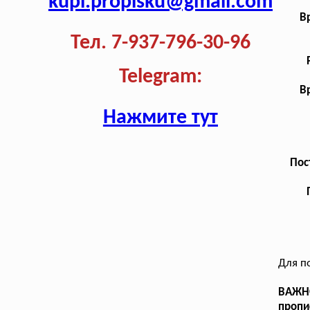
kupi.propisku@gmail.com
В
Тел. 7-937-796-30-96
Telegram:
В
Нажмите тут
Пос
Для п
ВАЖНО
пропи