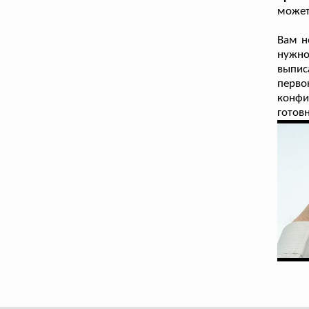
может
Вам н
нужно
выпис
перв
конфи
готов